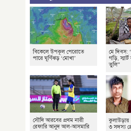
বিকেলে উপকূল পেরোতে
মে দিবস: 
পারে ঘূর্ণিঝড় ‘মোখা’
গড়ি, স্মার
তুলি”
সৌদি আরবের প্রথম নারী
কুলাউড়ায় 
রেফারি আনুদ আল-আসমারি
৩ সদস্য গ্রে