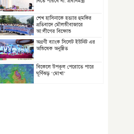
নিতে পারবে না: প্রধানমন্ত্রী
শেখ হাসিনাকে হত্যার হুমকির
প্রতিবাদে মৌলভীবাজারে
আ:লীগের বিক্ষোভ
অগ্রণী ব্যাংক সিলেট ইউনিট এর
অভিষেক অনুষ্ঠিত
বিকেলে উপকূল পেরোতে পারে
ঘূর্ণিঝড় ‘মোখা’
সেন্টমার্টিনের সব হোটেল-মোটেল-
রিসোর্টকে আশ্রয়কেন্দ্র ঘোষণা
বাখমুত পুনরুদ্ধারের দাবি
ইউক্রেনের