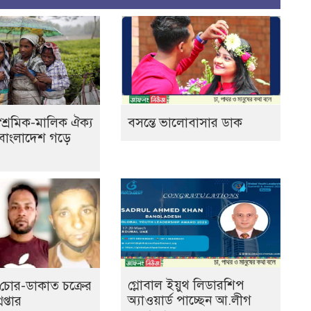
“শ্রমিক-মালিক ঐক্য
বসন্তে ভালোবাসার ডাক
্ট বাংলাদেশ গড়ে
গ্লোবাল ইয়ুথ লিডারশিপ
চোর-ডাকাত চক্রের
অ্যাওয়ার্ড পাচ্ছেন আ.লীগ
প্তার